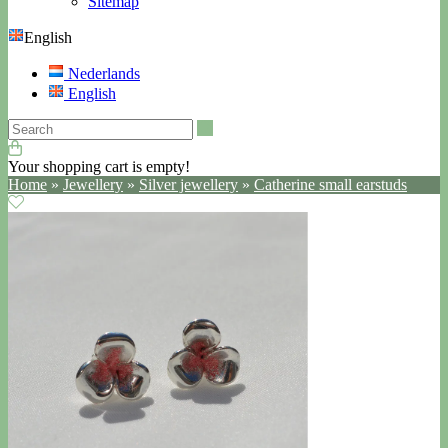
Sitemap
English
Nederlands
English
Search
Your shopping cart is empty!
Home
»
Jewellery
»
Silver jewellery
»
Catherine small earstuds