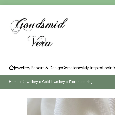
Jewellery
Repairs & Design
Gemstones
My Inspiration
Inf
Home
»
Jewellery
»
Gold jewellery
»
Florentine ring