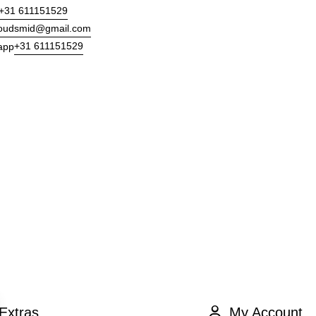
+31 611151529
goudsmid@gmail.com
+31 611151529
app
Extras
My Account