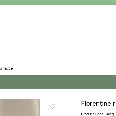
ormatie
Florentine r
Product Code:
Ring