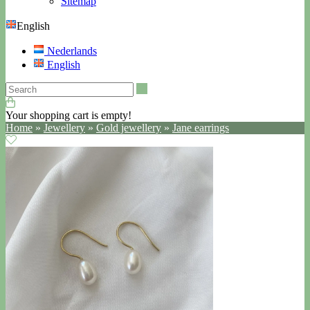
Sitemap
English
Nederlands
English
Search
Your shopping cart is empty!
Home
»
Jewellery
»
Gold jewellery
»
Jane earrings