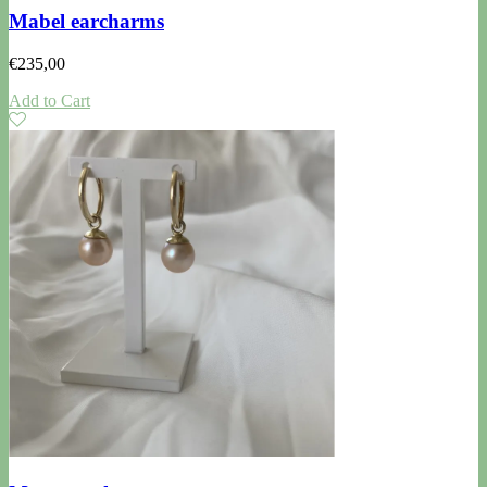
Mabel earcharms
€
235,00
Add to Cart