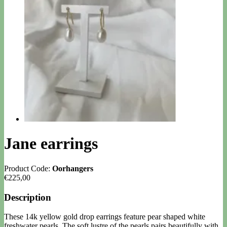
Jane earrings
Product Code:
Oorhangers
€225,00
Description
These 14k yellow gold drop earrings feature pear shaped white
freshwater pearls. The soft lustre of the pearls pairs beautifully with