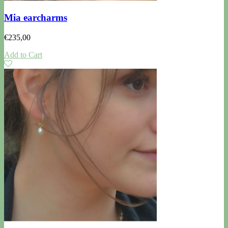
Mia earcharms
€
235,00
Add to Cart