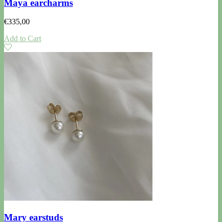
Maya earcharms
€
335,00
Add to Cart
Mary earstuds