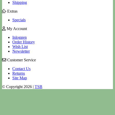
Shipping
Extras
Specials
My Account
Inloggen
Order History
Wish List
Newsletter
Customer Service
Contact Us
Returns
Site Map
© Copyright 2026 |
TSB