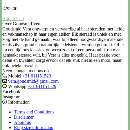
€
295,00
Add to Cart
Over Goudsmid Vera
Goudsmid Vera ontwerpt en vervaardigt al haar sieraden met liefde
en vakmanschap in haar eigen atelier. Elk sieraad is uniek en met
zorg met de hand gemaakt, waarbij alleen hoogwaardige materialen
zoals zilver, goud en natuurlijke edelstenen worden gebruikt. Of je
nu een tijdloos klassiek ontwerp zoekt of een persoonlijk op maat
gemaakt sieraad wilt, bij Vera is alles mogelijk. Haar passie voor
detail en kwaliteit zorgt ervoor dat elk stuk niet alleen mooi, maar
ook betekenisvol is.
Neem contact met ons op
Mobiel
+31 611151529
vera.goudsmid@gmail.com
Whatsapp
+31 611151529
Facebook
Instagram
Information
Terms and Conditions
Disclaimer
About us
Ring size information