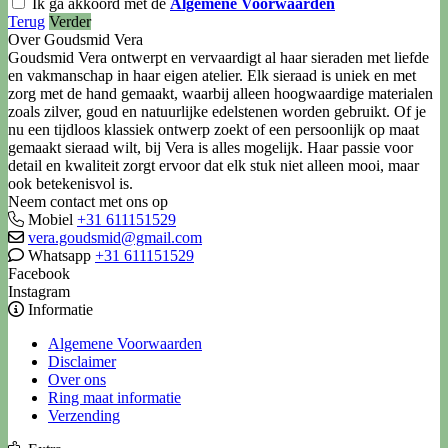
Ik ga akkoord met de
Algemene Voorwaarden
Terug
Verder
Over Goudsmid Vera
Goudsmid Vera ontwerpt en vervaardigt al haar sieraden met liefde
en vakmanschap in haar eigen atelier. Elk sieraad is uniek en met
zorg met de hand gemaakt, waarbij alleen hoogwaardige materialen
zoals zilver, goud en natuurlijke edelstenen worden gebruikt. Of je
nu een tijdloos klassiek ontwerp zoekt of een persoonlijk op maat
gemaakt sieraad wilt, bij Vera is alles mogelijk. Haar passie voor
detail en kwaliteit zorgt ervoor dat elk stuk niet alleen mooi, maar
ook betekenisvol is.
Neem contact met ons op
Mobiel
+31 611151529
vera.goudsmid@gmail.com
Whatsapp
+31 611151529
Facebook
Instagram
Informatie
Algemene Voorwaarden
Disclaimer
Over ons
Ring maat informatie
Verzending