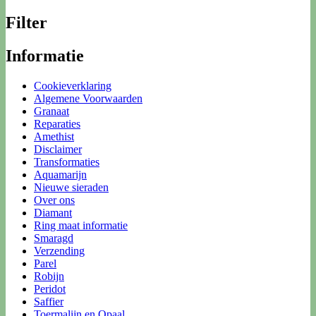
Filter
Informatie
Cookieverklaring
Algemene Voorwaarden
Granaat
Reparaties
Amethist
Disclaimer
Transformaties
Aquamarijn
Nieuwe sieraden
Over ons
Diamant
Ring maat informatie
Smaragd
Verzending
Parel
Robijn
Peridot
Saffier
Toermalijn en Opaal