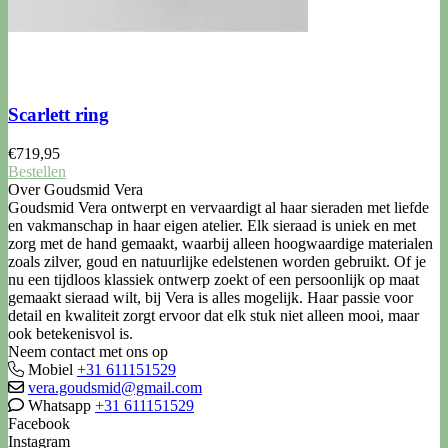
Scarlett ring
€
719,95
Bestellen
Over Goudsmid Vera
Goudsmid Vera ontwerpt en vervaardigt al haar sieraden met liefde
en vakmanschap in haar eigen atelier. Elk sieraad is uniek en met
zorg met de hand gemaakt, waarbij alleen hoogwaardige materialen
zoals zilver, goud en natuurlijke edelstenen worden gebruikt. Of je
nu een tijdloos klassiek ontwerp zoekt of een persoonlijk op maat
gemaakt sieraad wilt, bij Vera is alles mogelijk. Haar passie voor
detail en kwaliteit zorgt ervoor dat elk stuk niet alleen mooi, maar
ook betekenisvol is.
Neem contact met ons op
Mobiel
+31 611151529
vera.goudsmid@gmail.com
Whatsapp
+31 611151529
Facebook
Instagram