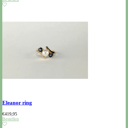
Eleanor ring
€
419,95
Bestellen