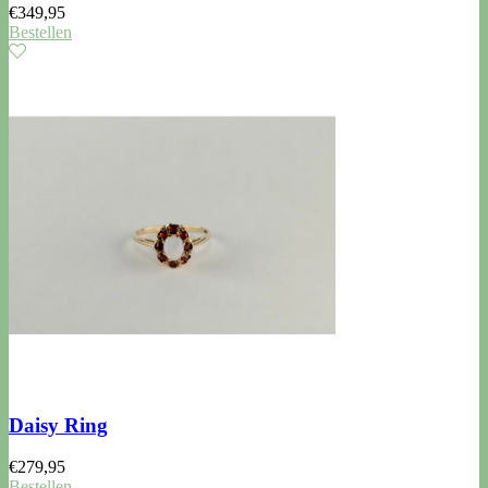
€
349,95
Bestellen
Daisy Ring
€
279,95
Bestellen