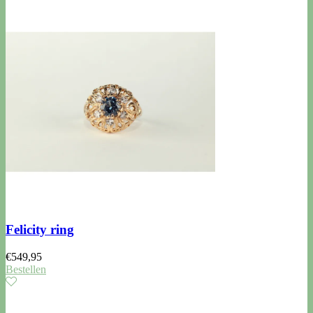
Felicity ring
€
549,95
Bestellen