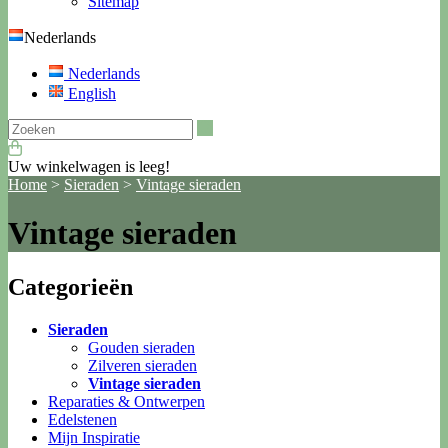
Sitemap
Nederlands
Nederlands
English
Zoeken
Uw winkelwagen is leeg!
Home
>
Sieraden
>
Vintage sieraden
Vintage sieraden
Categorieën
Sieraden
Gouden sieraden
Zilveren sieraden
Vintage sieraden
Reparaties & Ontwerpen
Edelstenen
Mijn Inspiratie