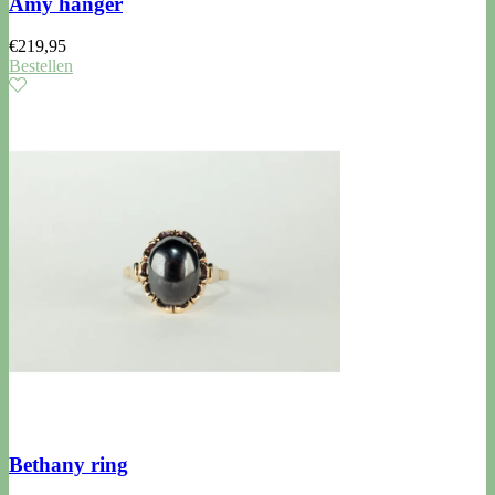
Amy hanger
€
219,95
Bestellen
Bethany ring