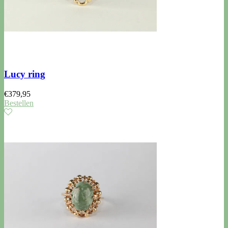
Lucy ring
€
379,95
Bestellen