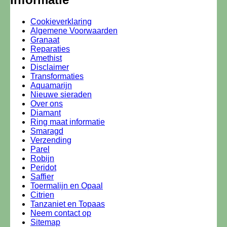
Cookieverklaring
Algemene Voorwaarden
Granaat
Reparaties
Amethist
Disclaimer
Transformaties
Aquamarijn
Nieuwe sieraden
Over ons
Diamant
Ring maat informatie
Smaragd
Verzending
Parel
Robijn
Peridot
Saffier
Toermalijn en Opaal
Citrien
Tanzaniet en Topaas
Neem contact op
Sitemap