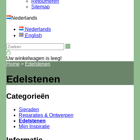
Retourneren
Sitemap
Nederlands
Nederlands
English
Zoeken
Uw winkelwagen is leeg!
Home
>
Edelstenen
Edelstenen
Categorieën
Sieraden
Reparaties & Ontwerpen
Edelstenen
Mijn Inspiratie
Informatie