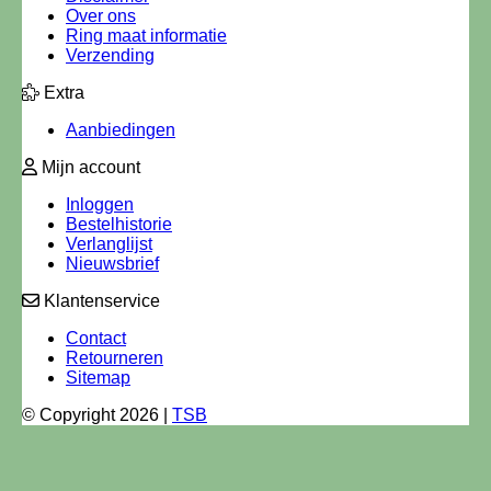
Over ons
Ring maat informatie
Verzending
Extra
Aanbiedingen
Mijn account
Inloggen
Bestelhistorie
Verlanglijst
Nieuwsbrief
Klantenservice
Contact
Retourneren
Sitemap
© Copyright 2026 |
TSB