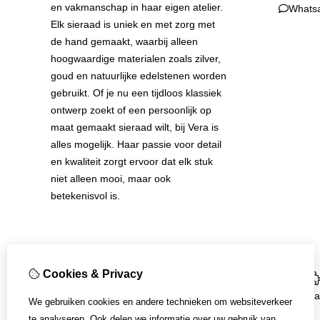
en vakmanschap in haar eigen atelier.
Whats
Elk sieraad is uniek en met zorg met
de hand gemaakt, waarbij alleen
hoogwaardige materialen zoals zilver,
goud en natuurlijke edelstenen worden
gebruikt. Of je nu een tijdloos klassiek
ontwerp zoekt of een persoonlijk op
maat gemaakt sieraad wilt, bij Vera is
alles mogelijk. Haar passie voor detail
en kwaliteit zorgt ervoor dat elk stuk
niet alleen mooi, maar ook
betekenisvol is.
Cookies & Privacy
Informatie
Algemene Voorwaarden
Aa
We gebruiken cookies en andere technieken om websiteverkeer
Disclaimer
te analyseren. Ook delen we informatie over uw gebruik van