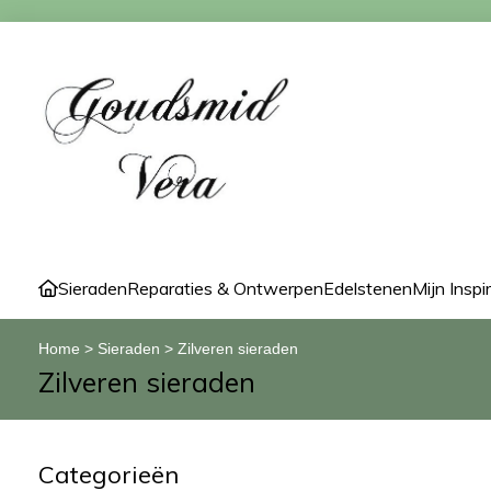
Sieraden
Reparaties & Ontwerpen
Edelstenen
Mijn Inspi
Home
>
Sieraden
>
Zilveren sieraden
Zilveren sieraden
Categorieën