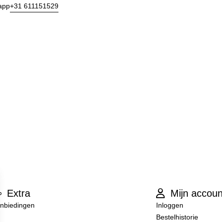
+31 611151529
app
Extra
Mijn accoun
nbiedingen
Inloggen
Bestelhistorie