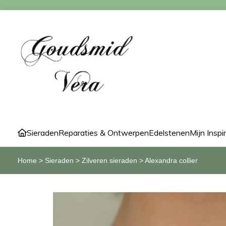
Sieraden
Reparaties & Ontwerpen
Edelstenen
Mijn Inspi
Home
>
Sieraden
>
Zilveren sieraden
>
Alexandra collier