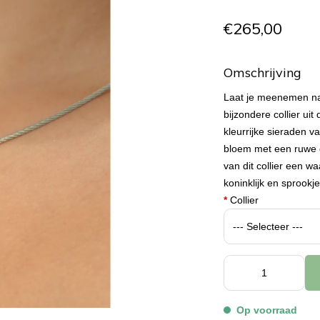
€265,00
Omschrijving
Laat je meenemen naa
bijzondere collier ui
kleurrijke sieraden v
bloem met een ruwe 
van dit collier een w
koninklijk en sprookj
*
Collier
Op voorraad