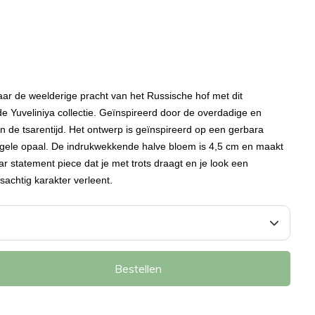
r de weelderige pracht van het Russische hof met dit
t de Yuveliniya collectie. Geïnspireerd door de overdadige en
an de tsarentijd. Het ontwerp is geïnspireerd op een gerbara
gele opaal. De indrukwekkende halve bloem is 4,5 cm en maakt
aar statement piece dat je met trots draagt en je look een
esachtig karakter verleent.
Bestellen