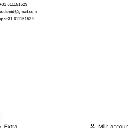
+31 611151529
goudsmid@gmail.com
+31 611151529
app
Extra
Mijn accoun