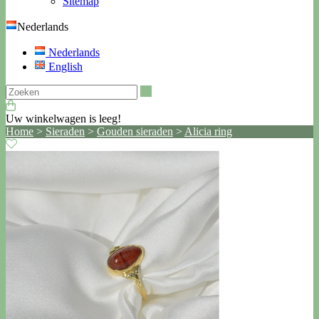
Sitemap
Nederlands
Nederlands
English
Zoeken
Uw winkelwagen is leeg!
Home
>
Sieraden
>
Gouden sieraden
>
Alicia ring