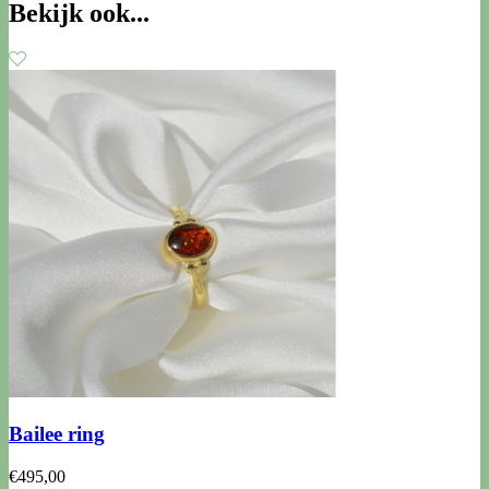
Bekijk ook...
Bailee ring
€
495,00