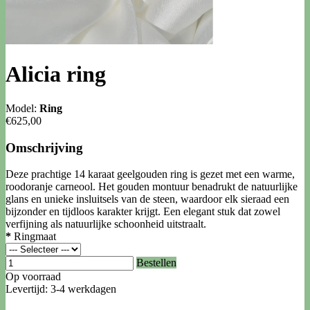
Alicia ring
Model:
Ring
€625,00
Omschrijving
Deze prachtige 14 karaat geelgouden ring is gezet met een warme,
roodoranje carneool. Het gouden montuur benadrukt de natuurlijke
glans en unieke insluitsels van de steen, waardoor elk sieraad een
bijzonder en tijdloos karakter krijgt. Een elegant stuk dat zowel
verfijning als natuurlijke schoonheid uitstraalt.
*
Ringmaat
Bestellen
Op voorraad
Levertijd: 3-4 werkdagen