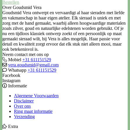
Bestellen
Over Goudsmid Vera
Goudsmid Vera ontwerpt en vervaardigt al haar sieraden met liefde
en vakmanschap in haar eigen atelier. Elk sieraad is uniek en met
zorg met de hand gemaakt, waarbij alleen hoogwaardige materialen
zoals zilver, goud en natuurlijke edelstenen worden gebruikt. Of je
nu een tijdloos klassiek ontwerp zoekt of een persoonlijk op maat
gemaakt sieraad wilt, bij Vera is alles mogelijk. Haar passie voor
detail en kwaliteit zorgt ervoor dat elk stuk niet alleen mooi, maar
ook betekenisvol is.
Neem contact met ons op
Mobiel
+31 611151529
vera.goudsmid@gmail.com
Whatsapp
+31 611151529
Facebook
Instagram
Informatie
Algemene Voorwaarden
Disclaimer
Over ons
Ring maat informatie
Verzending
Extra