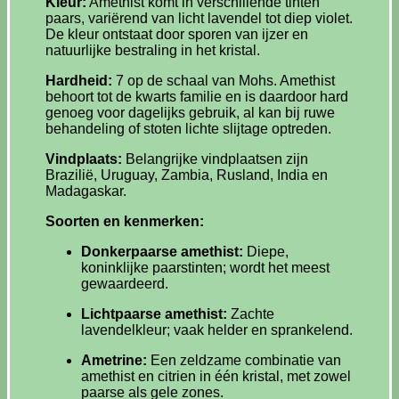
Kleur:
Amethist komt in verschillende tinten
paars, variërend van licht lavendel tot diep violet.
De kleur ontstaat door sporen van ijzer en
natuurlijke bestraling in het kristal.
Hardheid:
7 op de schaal van Mohs. Amethist
behoort tot de kwarts familie en is daardoor hard
genoeg voor dagelijks gebruik, al kan bij ruwe
behandeling of stoten lichte slijtage optreden.
Vindplaats:
Belangrijke vindplaatsen zijn
Brazilië, Uruguay, Zambia, Rusland, India en
Madagaskar.
Soorten en kenmerken:
Donkerpaarse amethist:
Diepe,
koninklijke paarstinten; wordt het meest
gewaardeerd.
Lichtpaarse amethist:
Zachte
lavendelkleur; vaak helder en sprankelend.
Ametrine:
Een zeldzame combinatie van
amethist en citrien in één kristal, met zowel
paarse als gele zones.