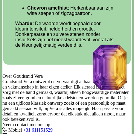
Chevron amethist:
Herkenbaar aan zijn
witte strepen of zigzagpatroon.
Waarde:
De waarde wordt bepaald door
kleurintensiteit, helderheid en grootte.
Donkerpaarse en zuivere stenen zonder
insluitsels zijn het meest waardevol, vooral als
de kleur gelijkmatig verdeeld is.
Over Goudsmid Vera
Goudsmid Vera ontwerpt en vervaardigt al haar sieraden met liefde
en vakmanschap in haar eigen atelier. Elk sieraad is uniek en met
zorg met de hand gemaakt, waarbij alleen hoogwaardige materialen
zoals zilver, goud en natuurlijke edelstenen worden gebruikt. Of je
nu een tijdloos klassiek ontwerp zoekt of een persoonlijk op maat
gemaakt sieraad wilt, bij Vera is alles mogelijk. Haar passie voor
detail en kwaliteit zorgt ervoor dat elk stuk niet alleen mooi, maar
ook betekenisvol is.
Neem contact met ons op
Mobiel
+31 611151529