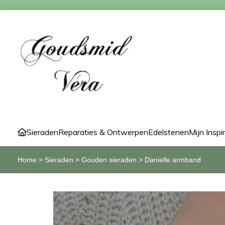
Sieraden
Reparaties & Ontwerpen
Edelstenen
Mijn Inspi
Home
>
Sieraden
>
Gouden sieraden
>
Danielle armband