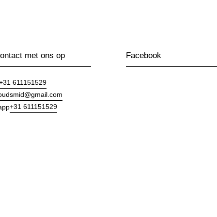
ntact met ons op
Facebook
+31 611151529
goudsmid@gmail.com
+31 611151529
app