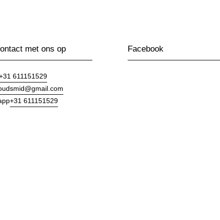
ntact met ons op
Facebook
+31 611151529
goudsmid@gmail.com
+31 611151529
app