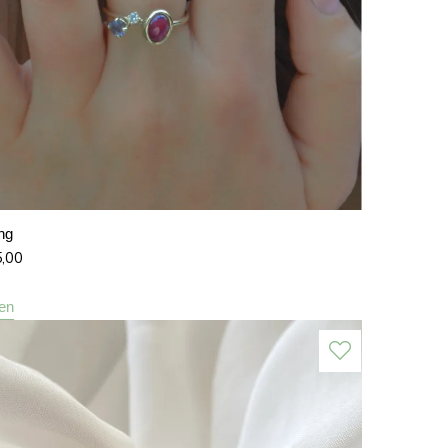
ing
5,00
len