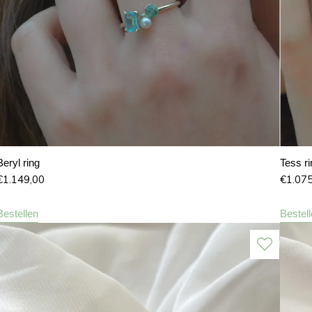
Beryl ring
Tess r
€
1.149,00
€
1.07
Bestellen
Bestel