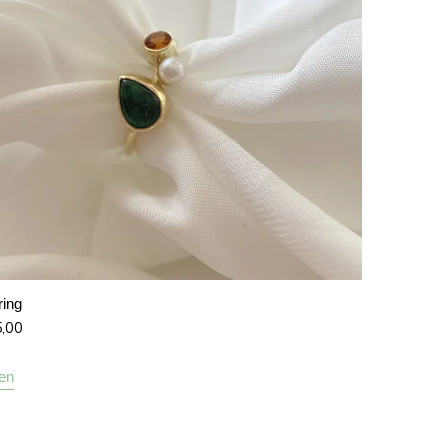
ring
5,00
len