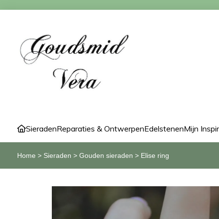
Sieraden
Reparaties & Ontwerpen
Edelstenen
Mijn Inspi
Home
>
Sieraden
>
Gouden sieraden
>
Elise ring