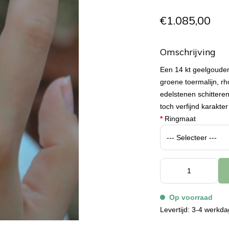
€1.085,00
Omschrijving
Een 14 kt geelgoude
groene toermalijn, rh
edelstenen schittere
toch verfijnd karakter 
*
Ringmaat
Op voorraad
Levertijd: 3-4 werkd