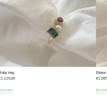
Ruby ring
Eloise 
€
1.125,00
€
1.08
Bestellen
Bestel