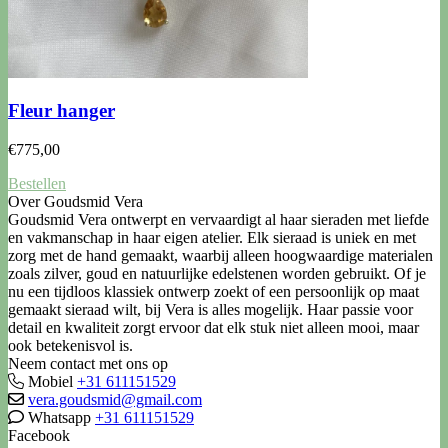
Fleur hanger
€
775,00
Bestellen
Over Goudsmid Vera
Goudsmid Vera ontwerpt en vervaardigt al haar sieraden met liefde
en vakmanschap in haar eigen atelier. Elk sieraad is uniek en met
zorg met de hand gemaakt, waarbij alleen hoogwaardige materialen
zoals zilver, goud en natuurlijke edelstenen worden gebruikt. Of je
nu een tijdloos klassiek ontwerp zoekt of een persoonlijk op maat
gemaakt sieraad wilt, bij Vera is alles mogelijk. Haar passie voor
detail en kwaliteit zorgt ervoor dat elk stuk niet alleen mooi, maar
ook betekenisvol is.
Neem contact met ons op
Mobiel
+31 611151529
vera.goudsmid@gmail.com
Whatsapp
+31 611151529
Facebook