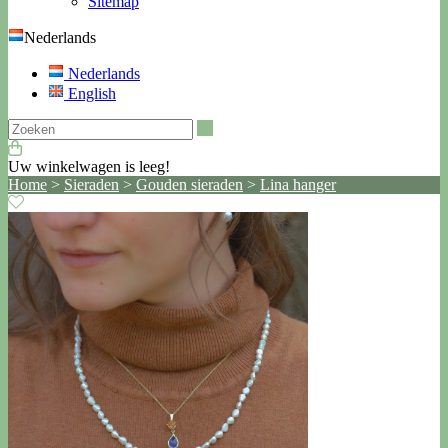
Sitemap
Nederlands
Nederlands
English
Zoeken
Uw winkelwagen is leeg!
Home
>
Sieraden
>
Gouden sieraden
>
Lina hanger